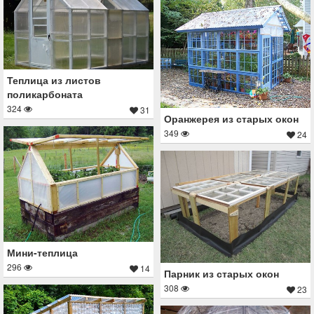
Теплица из листов
поликарбоната
324
31
Оранжерея из старых окон
349
24
Мини-теплица
296
14
Парник из старых окон
308
23