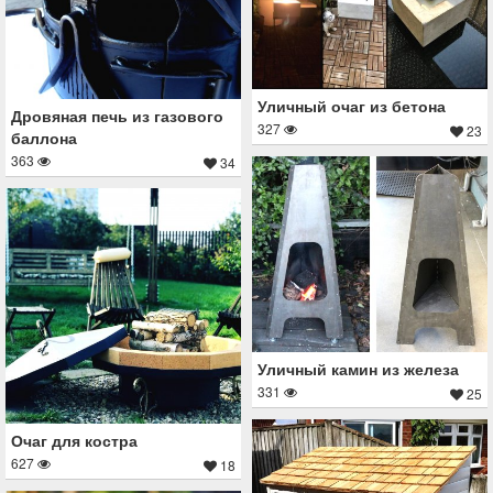
Уличный очаг из бетона
Дровяная печь из газового
327
23
баллона
363
34
Уличный камин из железа
331
25
Очаг для костра
627
18