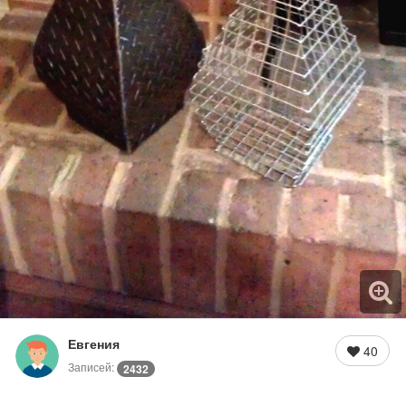
Евгения
40
Записей:
2432