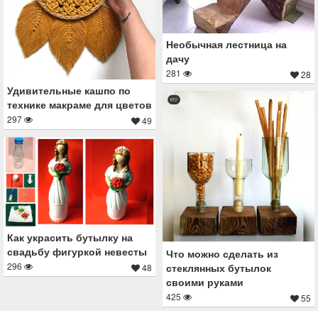
Необычная лестница на
дачу
281
28
Удивительные кашпо по
технике макраме для цветов
297
49
Как украсить бутылку на
свадьбу фигуркой невесты
Что можно сделать из
296
стеклянных бутылок
48
своими руками
425
55