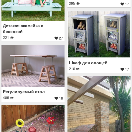
395
17
Детская скамейка с
беседкой
221
27
Шкаф для овощей
210
17
Регулируемый стол
409
18