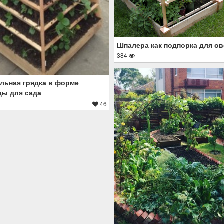
Шпалера как подпорка для о
384
льная грядка в форме
ы для сада
46