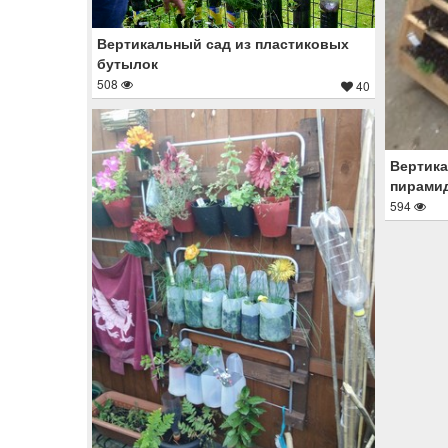
Вертикальный сад из пластиковых
бутылок
508
40
Вертика
пирамид
594