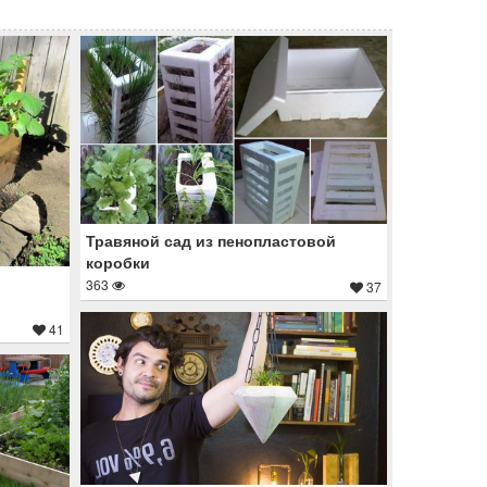
Травяной сад из пенопластовой
коробки
363
37
41