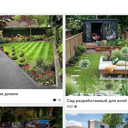
за домом
15
Сад разработанный для всей
632