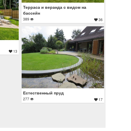
Терраса и веранда с видом на
бассейн
389
36
13
Естественный пруд
277
17