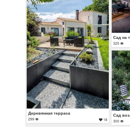
Сад на 
325
Деревянная терраса
Сад воз
299
18
300