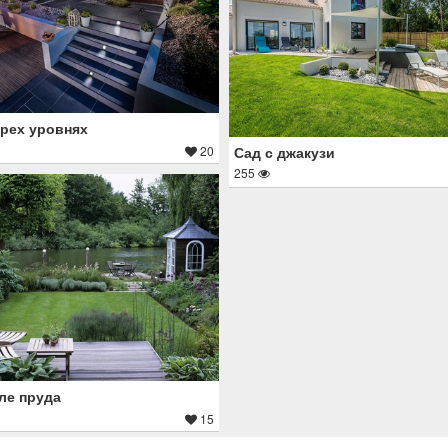
трех уровнях
20
Сад с джакузи
255
ле пруда
15