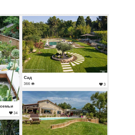
Сад
366
3
 семьи
34