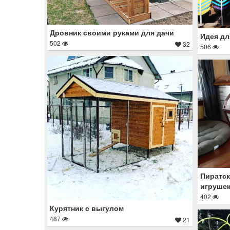
Дровник своими руками для дачи
Идея дл
502
32
506
Пиратск
игруше
402
Курятник с выгулом
487
21