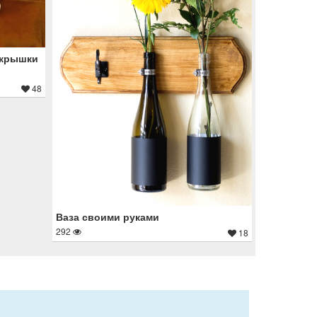
окрышки
48
Ваза своими руками
292
18