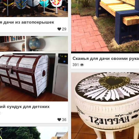
я дачи из автопокрышек
29
Скамья для дачи своими рук
391
ий сундук для детских
к
36