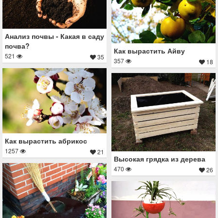
Анализ почвы - Какая в саду
почва?
Как вырастить Айву
521
35
357
18
Как вырастить абрикос
1257
21
Высокая грядка из дерева
470
26