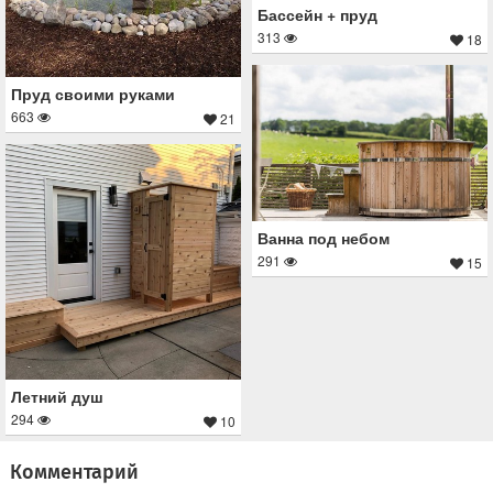
Бассейн + пруд
313
18
Пруд своими руками
663
21
Ванна под небом
291
15
Летний душ
294
10
Комментарий