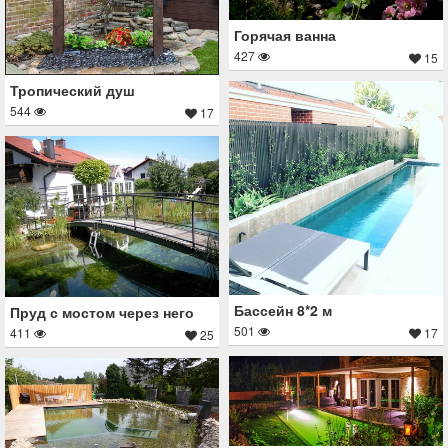
Горячая ванна
427
15
Тропический душ
544
17
Бассейн 8*2 м
Пруд с мостом через него
501
17
411
25