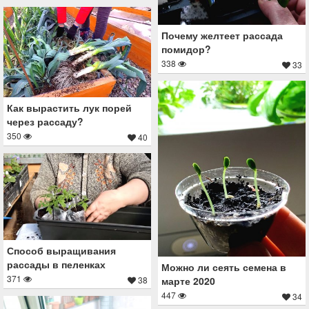
Почему желтеет рассада
помидор?
338
33
Как вырастить лук порей
через рассаду?
350
40
Способ выращивания
рассады в пеленках
Можно ли сеять семена в
371
марте 2020
38
447
34