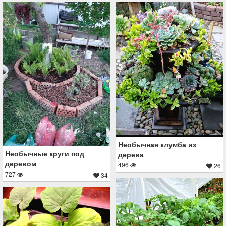
Необычная клумба из
Необычные круги под
дерева
деревом
496
26
727
34