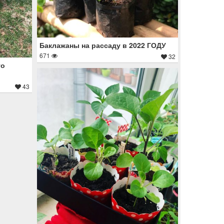
Баклажаны на рассаду в 2022 ГОДУ
671
32
го
43