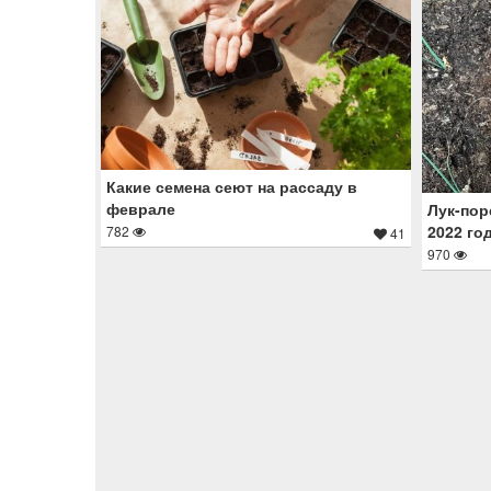
Какие семена сеют на рассаду в
феврале
Лук-пор
2022 го
782
41
970