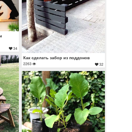
и
34
Как сделать забор из поддонов
2263
32