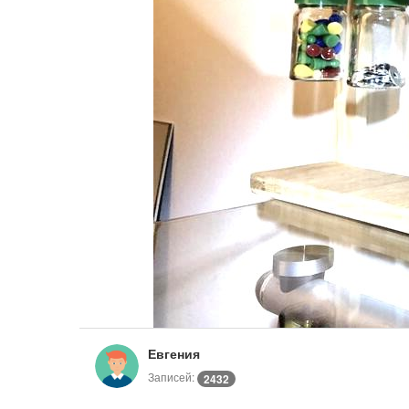
Евгения
Записей:
2432