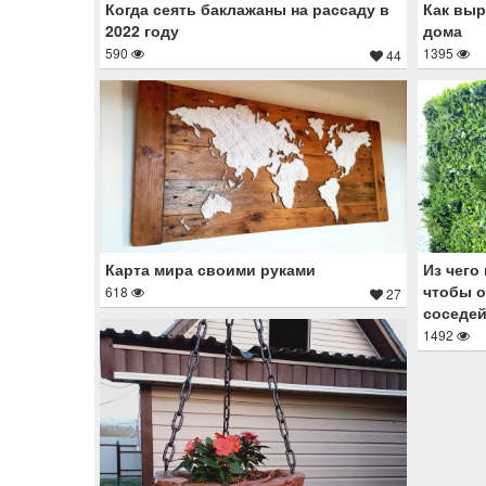
Когда сеять баклажаны на рассаду в
Как выр
2022 году
дома
590
1395
44
Карта мира своими руками
Из чего
чтобы о
618
27
соседе
1492