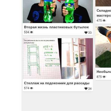
Складно
мастерс
475
Вторая жизнь пластиковых бутылок
534
33
Необыча
875
Стеллаж на подоконник для рассады
574
34