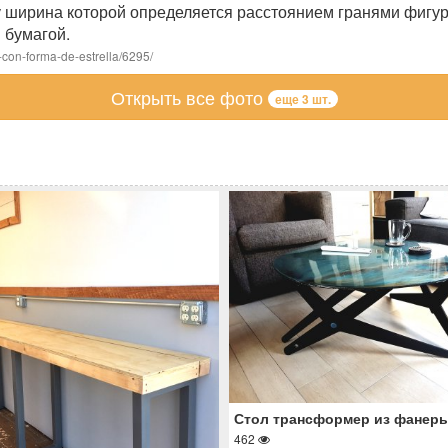
 ширина которой определяется расстоянием гранями фигур
 бумагой.
con-forma-de-estrella/6295/
Открыть все фото
еще 3 шт.
Стол трансформер из фанер
462