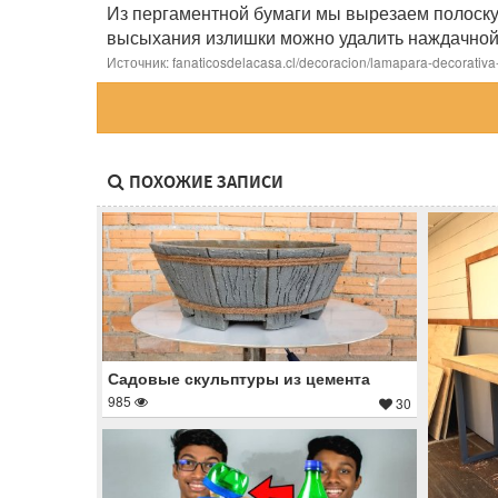
Из пергаментной бумаги мы вырезаем полоску
высыхания излишки можно удалить наждачной
Источник: fanaticosdelacasa.cl/decoracion/lamapara-decorativa-
ПОХОЖИЕ ЗАПИСИ
Садовые скульптуры из цемента
985
30