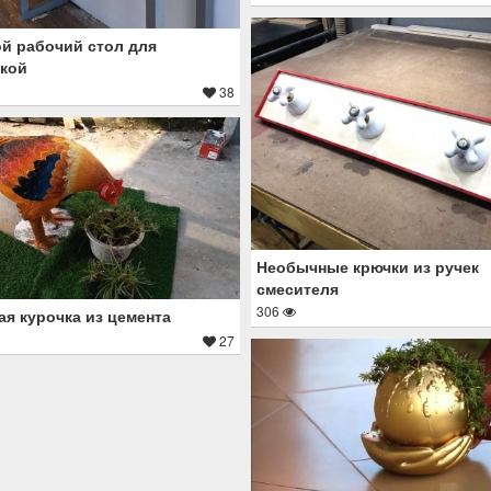
й рабочий стол для
кой
38
Необычные крючки из ручек
смесителя
306
я курочка из цемента
27