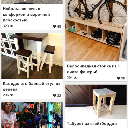
Небольшая печь с
конфоркой и варочной
плоскостью
323
48
Велосипедная стойка из 1
листа фанеры!
294
38
Как сделать барный стул из
дерева
296
33
Табурет из скейтбордов