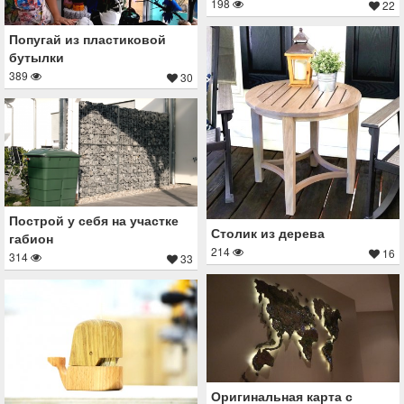
198
22
Попугай из пластиковой
бутылки
389
30
Построй у себя на участке
Столик из дерева
габион
214
16
314
33
Оригинальная карта с