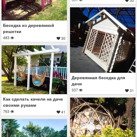
30
Беседка из деревянной
решетки
483
30
Деревянная беседка для
дачи
337
31
Как сделать качели на даче
своими руками
763
41