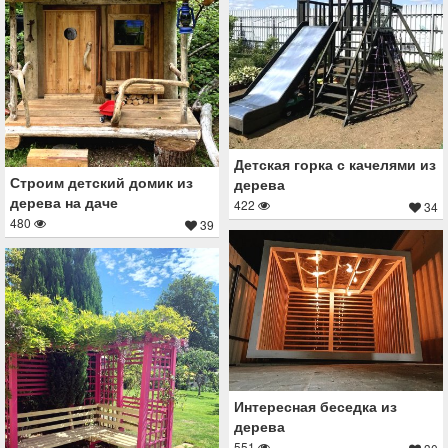
Детская горка с качелями из
Строим детский домик из
дерева
дерева на даче
422
34
480
39
Интересная беседка из
дерева
551