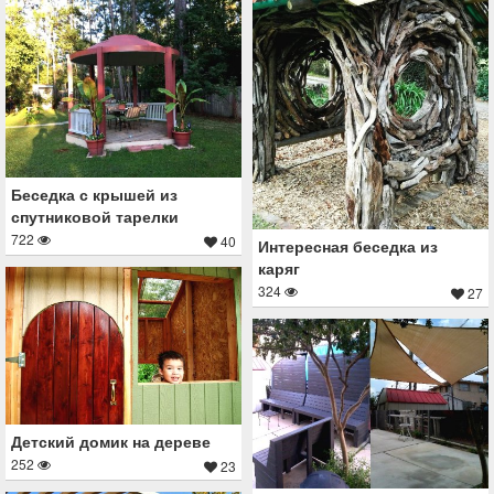
Беседка с крышей из
спутниковой тарелки
722
40
Интересная беседка из
каряг
324
27
Детский домик на дереве
252
23