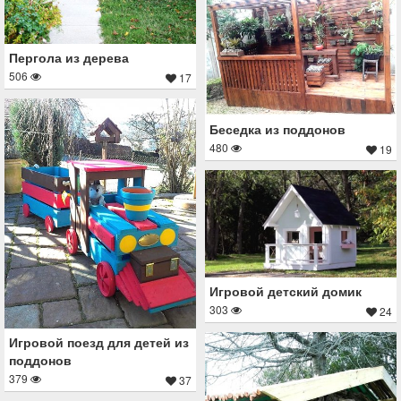
Пергола из дерева
506
17
Беседка из поддонов
480
19
Игровой детский домик
303
24
Игровой поезд для детей из
поддонов
379
37