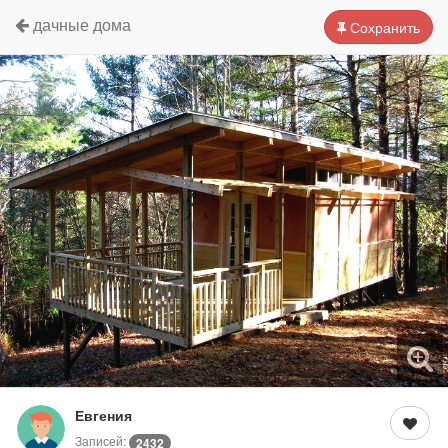
дачные дома
Сохранить
Евгения
Записей:
2432