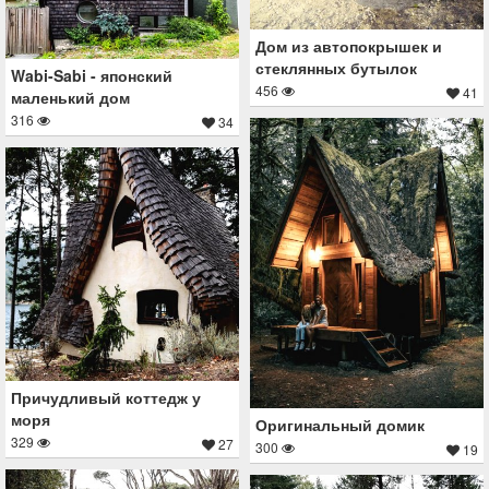
Дом из автопокрышек и
стеклянных бутылок
Wabi-Sabi - японский
456
41
маленький дом
316
34
Причудливый коттедж у
моря
Оригинальный домик
329
27
300
19