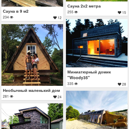
Сауна 2х2 метра
Сауна в 9 м2
255
15
234
12
Миниатюрный домик
"Woody35"
335
28
Необычный маленький дом
281
24