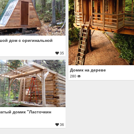
ой дом с оригинальной
35
Домик на дереве
280
атый домик "Ласточкин
36