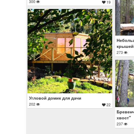
300
19
Небольш
крышей
273
Угловой домик для дачи
202
22
Бревенч
хвост"
237