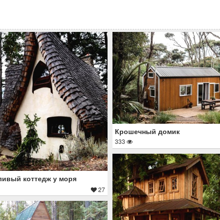
Крошечный домик
333
ивый коттедж у моря
27