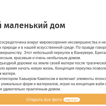
й маленький дом
 сосредоточена вокруг мировоззрения несовершенства и неп
 в природе и в нашей искусственной среде. По правде говор
совершенству. Этот небольшой переулок в Ванкувере, Брита
ресным, красивым и очень необычным домом.
ъездной дорожке на земле своей матери после трагической
шло время начать новую жизнь. Концепция переулка позволи
к матери.
итектором Хавьером Кампосом и включает элементы японско
уникальных форм и материалов, играя на концепции ваби-с
ся удивительно практичным домом.
Открыть все фото
еще 6 шт.