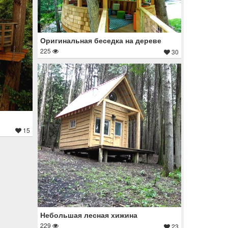
Оригинальная беседка на дереве
225
30
15
Небольшая лесная хижина
229
23