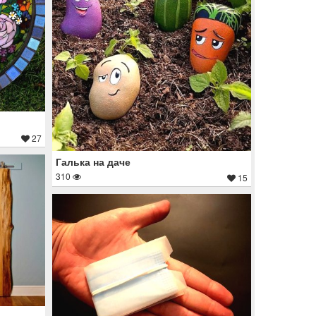
27
Галька на даче
310
15