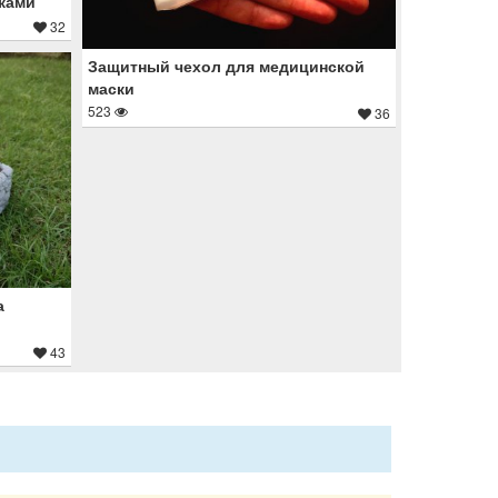
ками
32
Защитный чехол для медицинской
маски
523
36
а
43