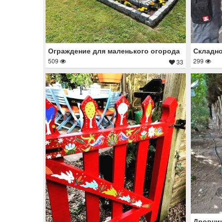
Ограждение для маленького огорода
Складно
509
299
33
Дровник