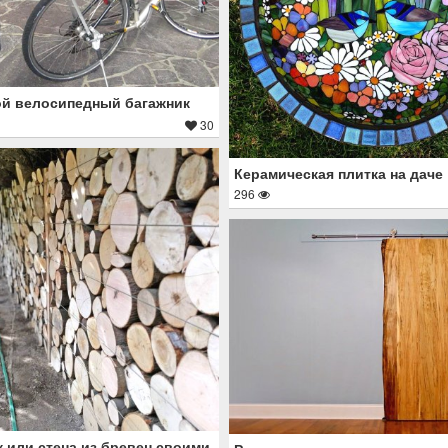
й велосипедный багажник
30
Керамическая плитка на даче
296
 или стена из бревен своими