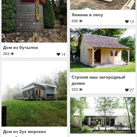
Хижина в лесу
696
13
Дом из бутылок
363
14
Строим наш загородный
домик
322
27
Дом из 2ух морских