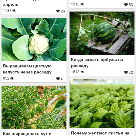
апрель
1310
53
1137
26
Когда сажать арбузы на
рассаду
Выращиваем цветную
капусту через рассаду
1613
32
952
41
Почему желтеют листья на
Как выращивать нут и