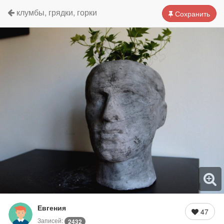
клумбы, грядки, горки
Сохранить
Евгения
47
Записей:
2432