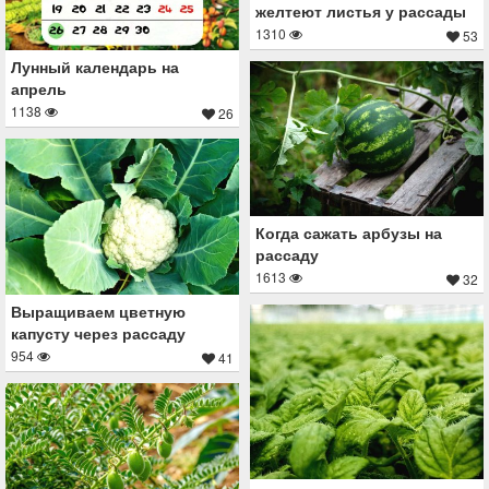
желтеют листья у рассады
1310
53
Лунный календарь на
апрель
1138
26
Когда сажать арбузы на
рассаду
1613
32
Выращиваем цветную
капусту через рассаду
954
41