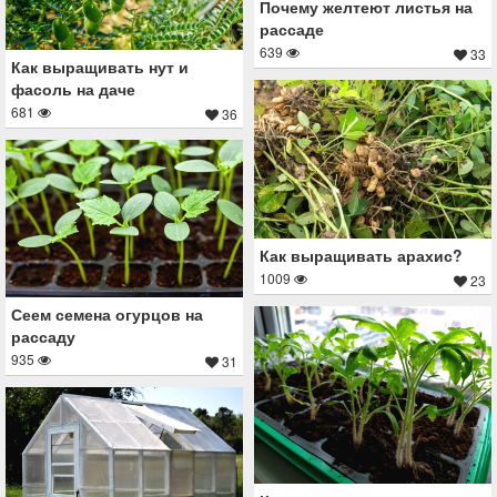
Почему желтеют листья на
рассаде
639
33
Как выращивать нут и
фасоль на даче
681
36
Как выращивать арахис?
1009
23
Сеем семена огурцов на
рассаду
935
31