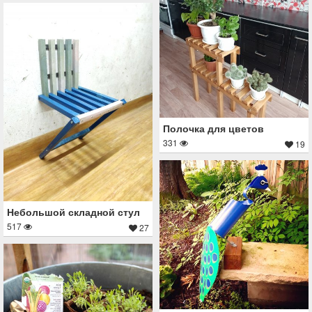
Полочка для цветов
331
19
Небольшой складной стул
517
27