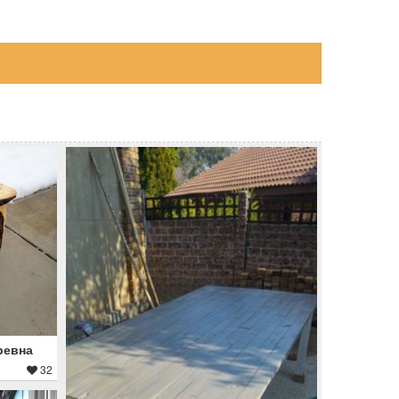
ревна
32