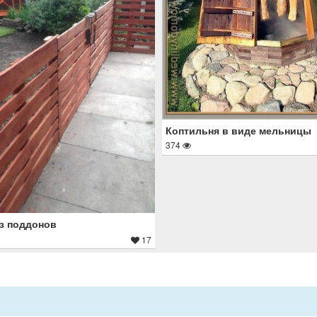
Коптильня в виде мельницы
374
з поддонов
17