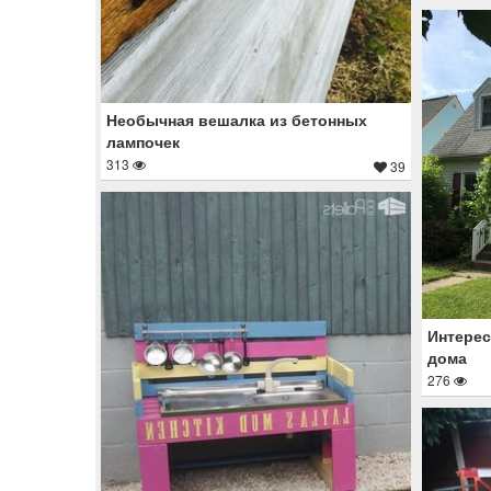
Необычная вешалка из бетонных
лампочек
313
39
Интерес
дома
276