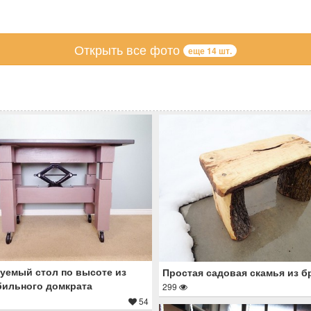
Открыть все фото
еще 14 шт.
уемый стол по высоте из
Простая садовая скамья из б
ильного домкрата
299
54