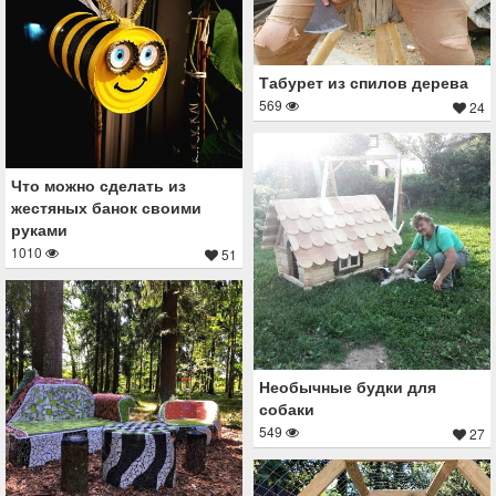
Табурет из спилов дерева
569
24
Что можно сделать из
жестяных банок своими
руками
1010
51
Необычные будки для
собаки
549
27