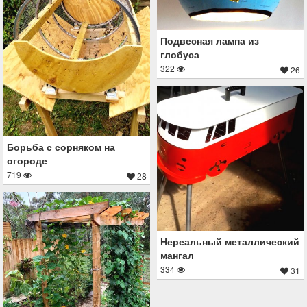
Подвесная лампа из
глобуса
322
26
Борьба с сорняком на
огороде
719
28
Нереальный металлический
мангал
334
31