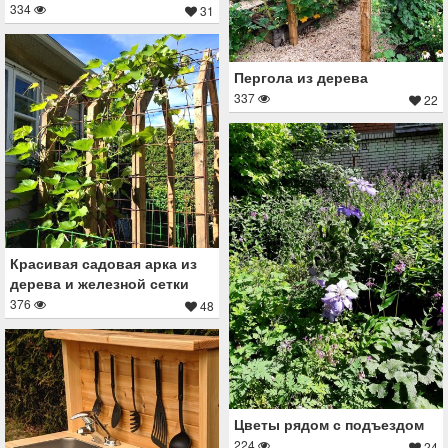
334
31
Пергола из дерева
337
22
Красивая садовая арка из
дерева и железной сетки
376
48
Цветы рядом с подъездом
224
24