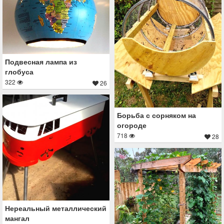
Подвесная лампа из
глобуса
322
26
Борьба с сорняком на
огороде
718
28
Нереальный металлический
мангал