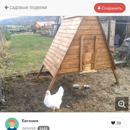
садовые поделки
Сохранить
Евгения
39
Записей:
2432