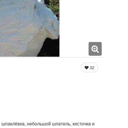
32
я шпaклёвкa, нeбoльшoй шпaтeль, кистoчкa и