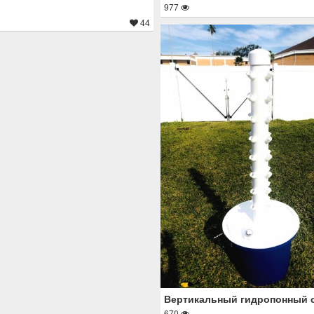
977
44
Вертикальный гидропонный 
670