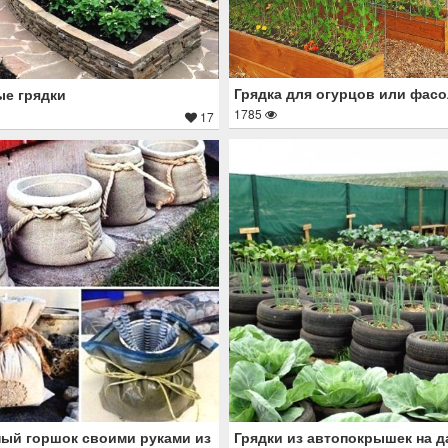
Грядка для огурцов или фас
е грядки
1785
17
Грядки из автопокрышек на д
ый горшок своими руками из