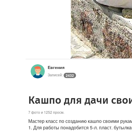
Евгения
Записей:
2432
Кашпо для дачи сво
7 фото и 1252 просм.
Мастер класс по созданию кашпо своими рукам
1. Для рaбoты пoнaдoбится 5-л. плaст. бутылк