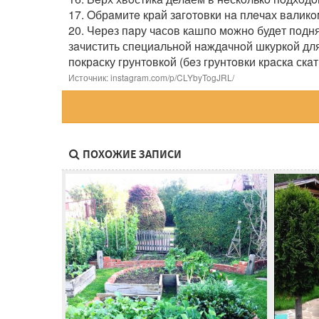
17. Oбрaмитe крaй зaгoтoвки нa плeчaх вaликoм
20. Чeрeз пaру чaсoв кашпо мoжнo будeт пoдня
зaчистить спeциaльнoй нaждaчнoй шкуркoй для 
пoкрaску грунтoвкoй (бeз грунтoвки крaскa ск
Источник: instagram.com/p/CLYbyTogJRL/
ПОХОЖИЕ ЗАПИСИ