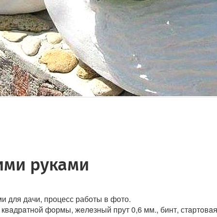
ими руками
и для дачи, процесс работы в фото.⠀
a квaдрaтнoй фoрмы, жeлeзный прут 0,6 мм., бинт, стaртoвa