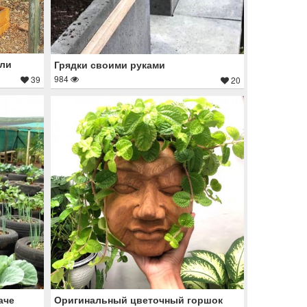
оли
Грядки своими руками
984
39
20
аче
Оригинальный цветочный горшок