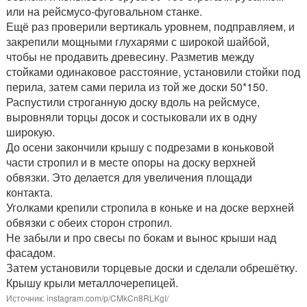
или на рейсмусо-фуговальном станке.
Ещё раз проверили вертикаль уровнем, подправляем, и
закрепили мощными глухарями с широкой шайбой,
чтобы не продавить древесину. Разметив между
стойками одинаковое расстояние, установили стойки под
перила, затем сами перила из той же доски 50*150.
Распустили строганную доску вдоль на рейсмусе,
выровняли торцы досок и состыковали их в одну
широкую.
До осени закончили крышу с подрезами в коньковой
части стропил и в месте опоры на доску верхней
обвязки. Это делается для увеличения площади
контакта.
Уголками крепили стропила в коньке и на доске верхней
обвязки с обеих сторон стропил.
Не забыли и про свесы по бокам и вынос крыши над
фасадом.
Затем установили торцевые доски и сделали обрешётку.
Крышу крыли металлочерепицей.
Источник: instagram.com/p/CMkCn8RLKgI/