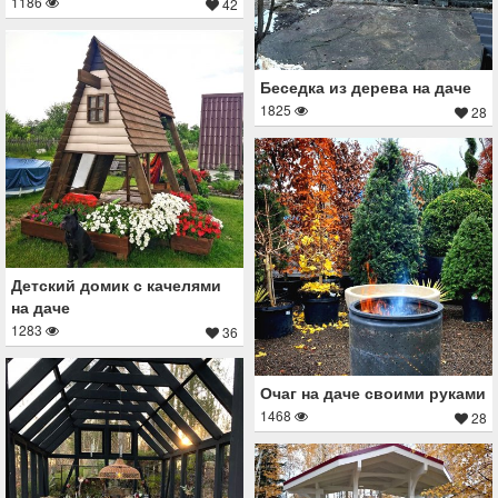
1186
42
Беседка из дерева на даче
1825
28
Детский домик с качелями
на даче
1283
36
Очаг на даче своими руками
1468
28