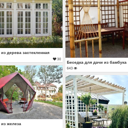
 из дерева застекленная
30
Беседка для дачи из бамбука
643
 из железа