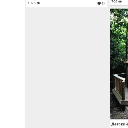
709
1076
34
Детский