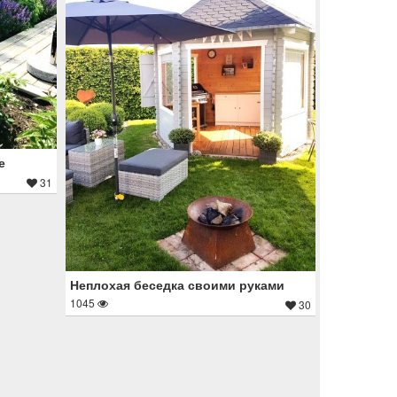
е
31
Неплохая беседка своими руками
1045
30