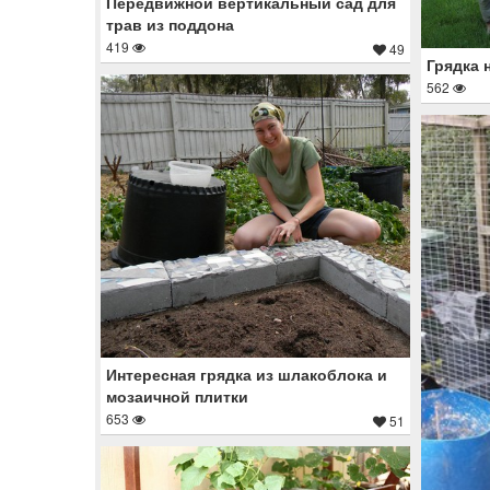
Передвижной вертикальный сад для
трав из поддона
419
49
Грядка 
562
Интересная грядка из шлакоблока и
мозаичной плитки
653
51