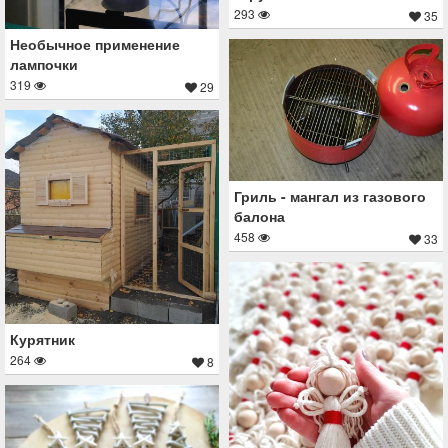
293
35
Необычное применение
лампочки
319
29
Гриль - мангал из газового
балона
458
33
Курятник
264
8