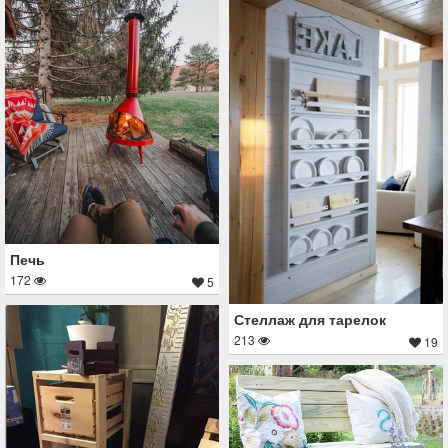
Печь
172
5
Стеллаж для тарелок
213
19