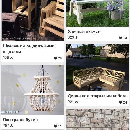
Уличная скамья
323
14
Шкафчик с выдвижными
ящиками
225
29
Диван под открытым небом
224
24
Люстра из бусин
207
15