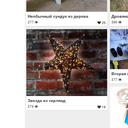
Необычный сундук из дерева
Дровяна
277
390
26
Вторая 
377
Звезда из гирлянд
274
18