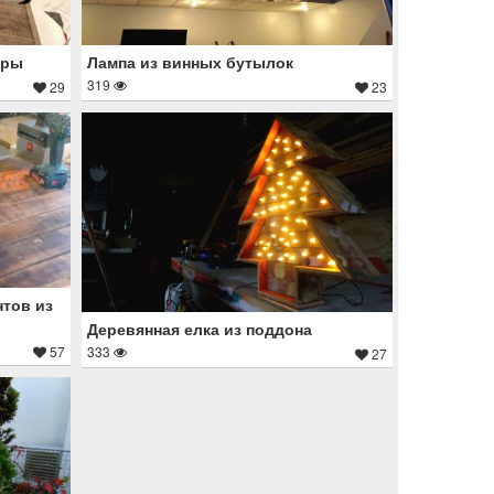
еры
Лампа из винных бутылок
319
29
23
нтов из
Деревянная елка из поддона
333
57
27