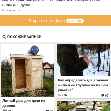
воды для душа.
Источник: ok.ru
Открыть все фото
еще 8 шт.
ПОХОЖИЕ ЗАПИСИ
Как определить где водяная
жила и ее глубина на вашем
участке?
871
65
Летний душ для дачи из
дерева
596
32