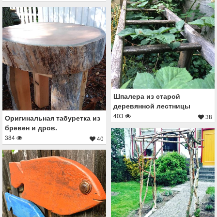
Шпалера из старой
деревянной лестницы
403
38
Оригинальная табуретка из
бревен и дров.
384
40