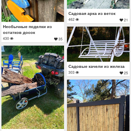
Садовая арка из веток
462
21
Необычные поделки из
остатков досок
430
35
Садовые качели из железа
303
25