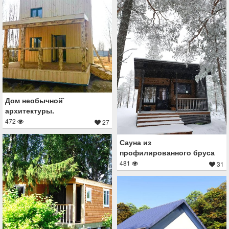
Дом необычной̆
архитектуры.
472
27
Сауна из
профилированного бруса
481
31