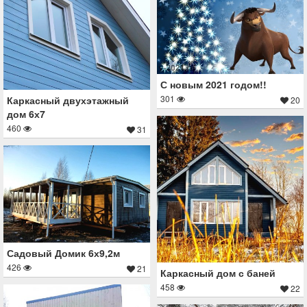
С новым 2021 годом!!
301
Каркасный двухэтажный
20
дом 6х7
460
31
Садовый Домик 6х9,2м
426
21
Каркасный дом с баней
458
22