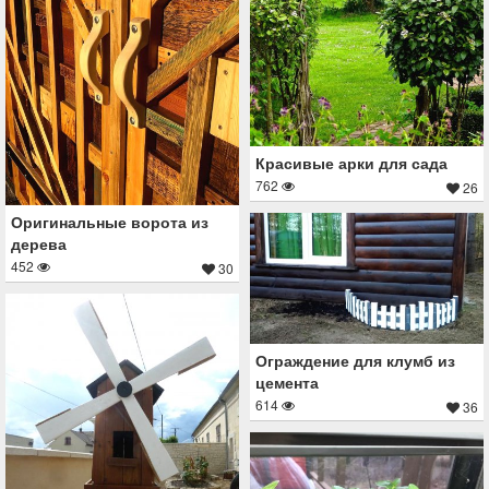
Красивые арки для сада
762
26
Оригинальные ворота из
дерева
452
30
Ограждение для клумб из
цемента
614
36