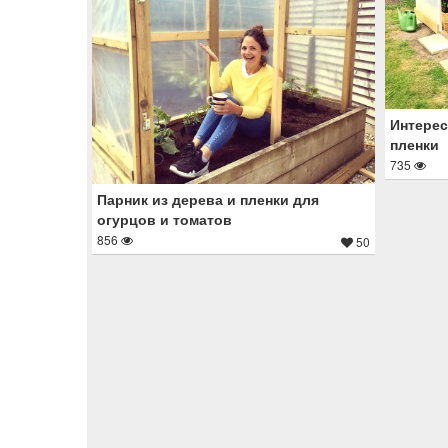
Интерес
пленки
735
Парник из дерева и пленки для
огурцов и томатов
856
50