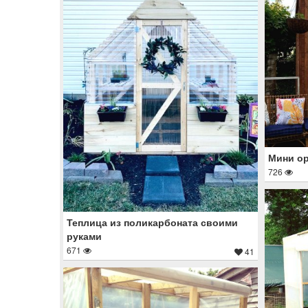
Мини ор
726
Теплица из поликарбоната своими
руками
671
41