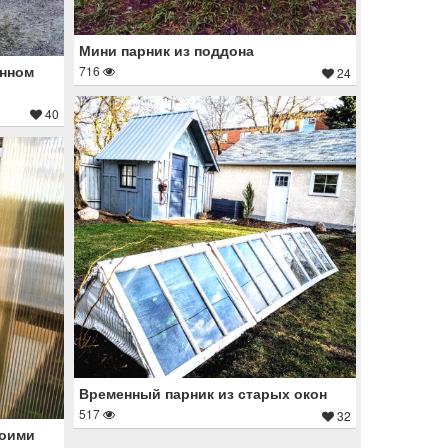
Мини парник из поддона
янном
716
24
40
Временный парник из старых окон
517
32
воими