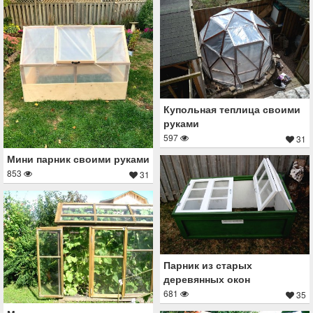
Купольная теплица своими
руками
597
31
Мини парник своими руками
853
31
Парник из старых
деревянных окон
681
35