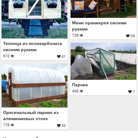
Мини оранжерея своими
руками
728
29
Теплица из поликарбоната
своими руками
672
41
Парник
468
7
Оригинальный парник из
алюминиевых стоек
778
42