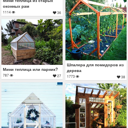
Мини теплица из старых
оконных рам
1114
36
Шпалера для помидоров из
Мини теплица или парник?
дерева
787
27
1773
38