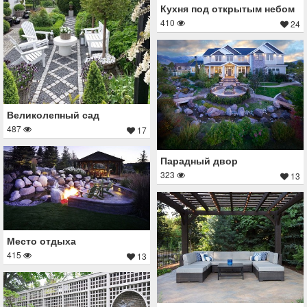
Кухня под открытым небом
410
24
Великолепный сад
487
17
Парадный двор
323
13
Место отдыха
415
13