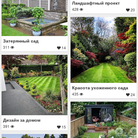
Ландшафтный проект
428
20
Затерянный сад
311
14
Красота ухоженного сада
435
24
Дизайн за домом
391
15