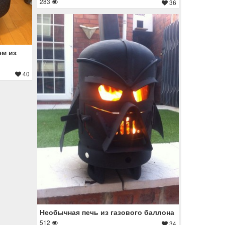
283
36
ем из
40
Необычная печь из газового баллона
512
34