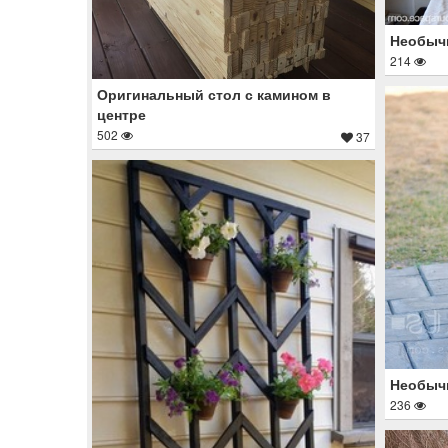
Необыч
214
Оригинальный стол с камином в
центре
502
37
Необычн
236