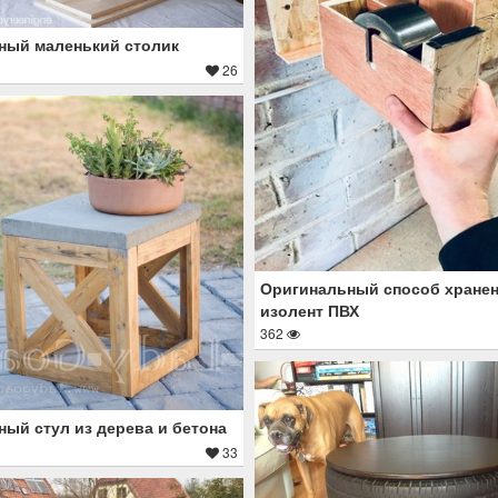
ный маленький столик
26
Оригинальный способ хране
изолент ПВХ
362
ый стул из дерева и бетона
33