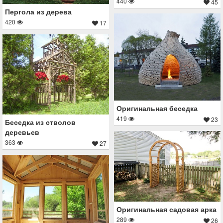
440
45
Пергола из дерева
420
17
Оригинальная беседка
419
23
Беседка из стволов
деревьев
363
27
Оригинальная садовая арка
289
26