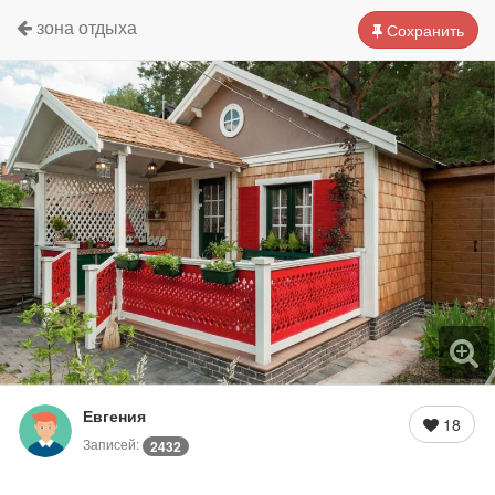
зона отдыха
Сохранить
Евгения
18
Записей:
2432