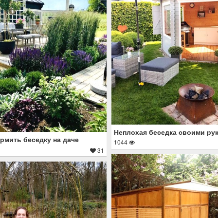
Неплохая беседка своими ру
рмить беседку на даче
1044
31