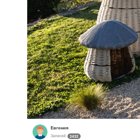
Евгения
Записей:
2432