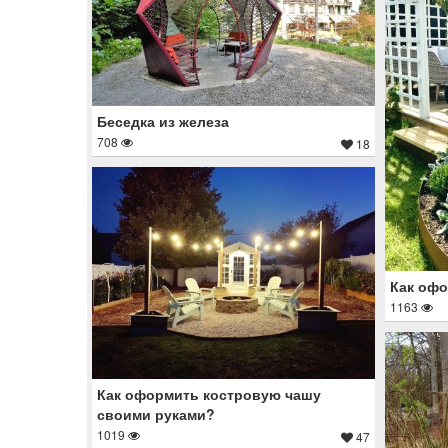
Беседка из железа
708
18
Как офо
1163
Как оформить костровую чашу
своими руками?
1019
47