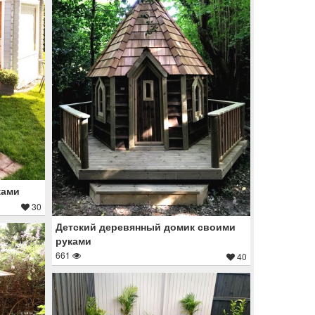
ками
30
Детский деревянный домик своими
руками
661
40