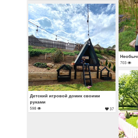
Необычн
703
Детский игровой домик своими
руками
598
37