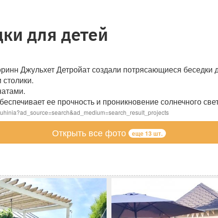
ки для детей
оринн Джульхет Детройат создали потрясающиеся беседки д
 столики.
натами.
беспечивает ее прочность и проникновение солнечного свет
bauhinia?ad_source=search&ad_medium=search_result_projects
Открыть все фото
еще 13 шт.