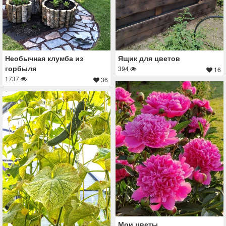
Необычная клумба из
Ящик для цветов
горбыля
394
16
1737
36
Мои цветы