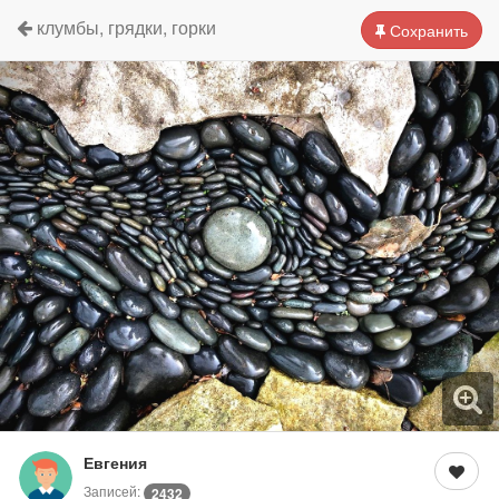
клумбы, грядки, горки
Сохранить
Евгения
Записей:
2432