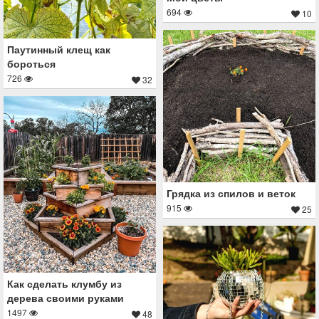
694
10
Паутинный клещ как
бороться
726
32
Грядка из спилов и веток
915
25
Как сделать клумбу из
дерева своими руками
1497
48