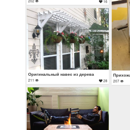
202
16
Оригинальный навес из дерева
Прихожа
211
28
207