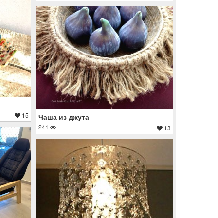
15
Чаша из джута
241
13