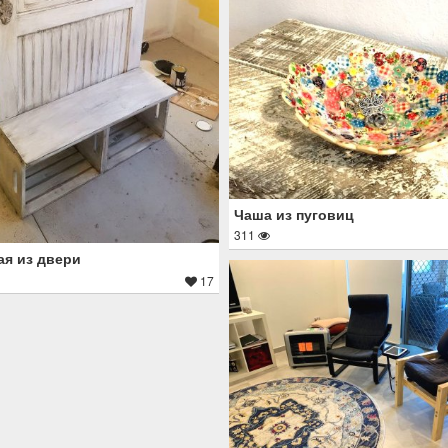
Чаша из пуговиц
311
я из двери
17