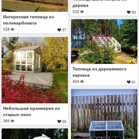
дерева
532
30
Интересная теплица из
поликарбоната
538
37
Теплица из деревянного
каркаса
404
31
Небольшая оранжерея из
старых окон
369
36