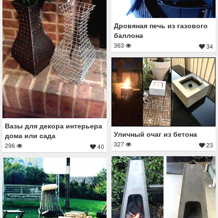
Дровяная печь из газового
баллона
363
34
Вазы для декора интерьера
Уличный очаг из бетона
дома или сада
327
23
296
40