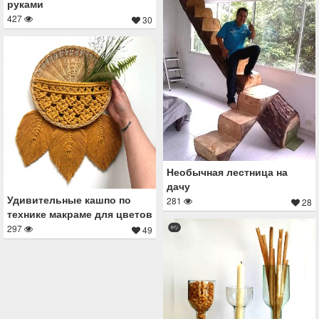
руками
427
30
Необычная лестница на
дачу
Удивительные кашпо по
281
28
технике макраме для цветов
297
49