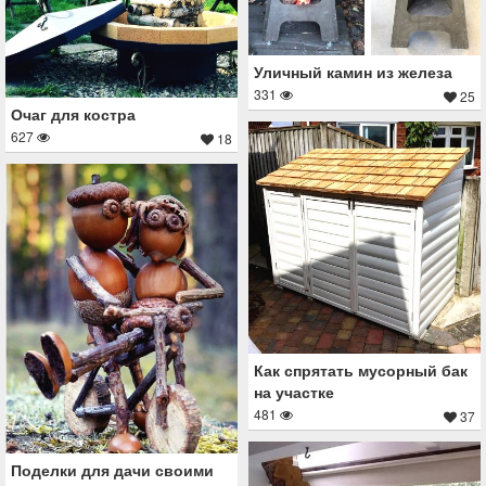
Уличный камин из железа
331
25
Очаг для костра
627
18
Как спрятать мусорный бак
на участке
481
37
Поделки для дачи своими