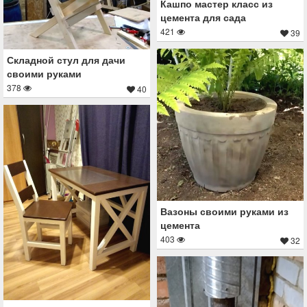
Кашпо мастер класс из
цемента для сада
421
39
Складной стул для дачи
своими руками
378
40
Вазоны своими руками из
цемента
403
32