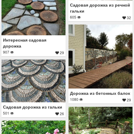
Садовая дорожка из речной
гальки
605
32
Интересная садовая
дорожка
907
29
Дорожка из бетонных балок
1080
29
Садовая дорожка из гальки
501
26