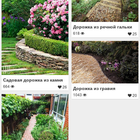
Дорожка из речной гальки
618
25
Садовая дорожка из камня
664
26
Дорожка из гравия
1043
20