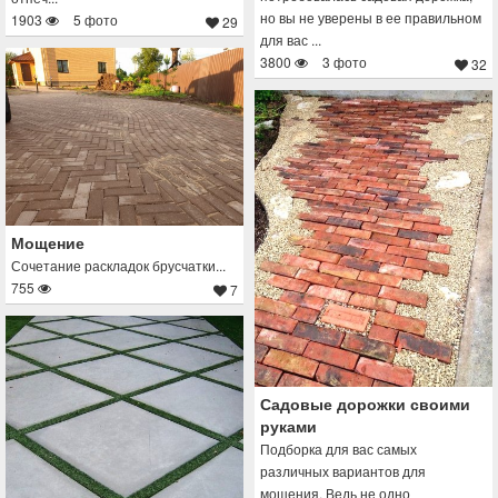
но вы не уверены в ее правильном
1903
5 фото
29
для вас ...
3800
3 фото
32
Мощение
Сочетание раскладок брусчатки...
755
7
Садовые дорожки своими
руками
Подборка для вас самых
различных вариантов для
мощения. Ведь не одно