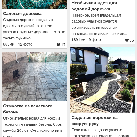
Необычная идея для
садовой дорожки
Садовая дорожка
Наверное, всем владельцам
Садовые дорожки: создание
садовых участков хочется
идеального дизайна вашего
организовать интересный
участка Садовые дорожки — это не
ландшафтный дизайн своими...
только функцио...
1891
9 фото
35
665
12 фото
17
Отмостка из печатного
бетона
Садовые дорожки на
Относительно новая для России
скорую руку
технология заливки бетона. Срок
Если вам на садовом участке
службы 20 лет. Суть технологии в
потребовалась садовая дорожка,
отпеч...