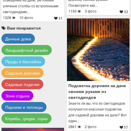
Посмотрите как...
уличные столбы со встроенными
1193
3 фото
светодиодами...
33
1328
10 фото
31
Вам понравится
Дачные дома
Ландшафтный дизайн
Пруды и бассейны
Садовые дорожки
Садовые поделки
Подсветка дорожек на даче
своими руками из
Зона отдыха
светодиодов
Знаете ли вы, что из светодиодов
Парники и теплицы
получается классная подсветка
для садовой дорожки на даче? Вот
Клумбы, грядки, горки
один...
2861
2 фото
57