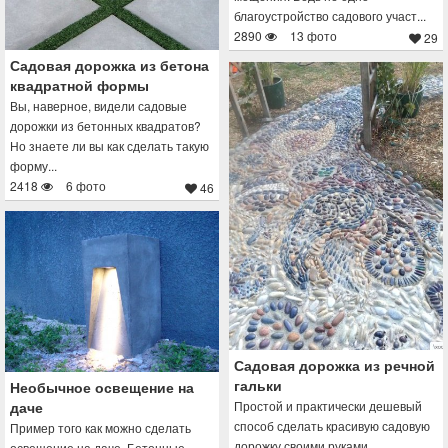
благоустройство садового участ...
2890
13 фото
29
Садовая дорожка из бетона
квадратной формы
Вы, наверное, видели садовые
дорожки из бетонных квадратов?
Но знаете ли вы как сделать такую
форму...
2418
6 фото
46
Садовая дорожка из речной
гальки
Необычное освещение на
даче
Простой и практически дешевый
способ сделать красивую садовую
Пример того как можно сделать
дорожку своими руками.
освещение на даче. Бетонные